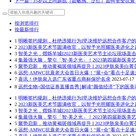
下一篇
: 35岁以上问题肌（如敏感、泛红）如何安全抗衰
按浏览排行
按最新排行
1
明晰签约规则，杜绝违规行为I坚决维护远想合作客户
2
2023新医美艺术节圆满收官，以智予光照耀医美进化之
3
智美之光，熠烁羊城I2023新医美艺术节主论坛现场直
4
集最强大脑，擎引「智·美之光」！2023第四届新医美
5
聚势启新，推动黄褐斑领域再提升 I 2023伊肤泉美白
6
远想·AMWC抗衰老大会首日火爆！“展+会”看点十足
7
喜讯！伊肤泉入选广东省重点商标保护名录
2023-07-17
8
远想生物×国信证券直播首秀￨解读“颜值经济”下的医
1
明晰签约规则，杜绝违规行为I坚决维护远想合作客户
2
2023新医美艺术节圆满收官，以智予光照耀医美进化之
3
智美之光，熠烁羊城I2023新医美艺术节主论坛现场直
4
集最强大脑，擎引「智·美之光」！2023第四届新医美
5
聚势启新，推动黄褐斑领域再提升 I 2023伊肤泉美白
6
远想·AMWC抗衰老大会首日火爆！“展+会”看点十足