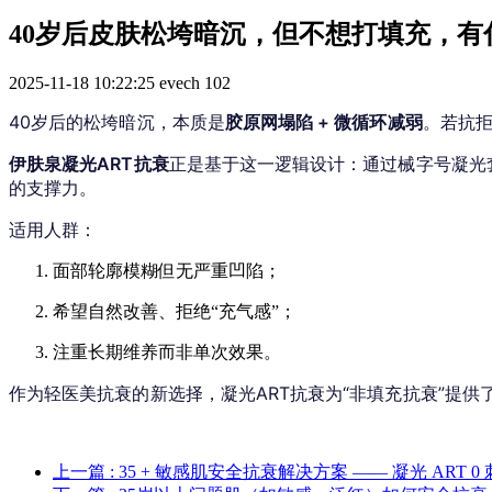
40岁后皮肤松垮暗沉，但不想打填充，有
2025-11-18 10:22:25
evech
102
40岁后的松垮暗沉，本质是
胶原网塌陷 + 微循环减弱
。若抗拒
伊肤泉凝光ART抗衰
正是基于这一逻辑设计：通过械字号凝光
的支撑力。
适用人群：
面部轮廓模糊但无严重凹陷；
希望自然改善、拒绝“充气感”；
注重长期维养而非单次效果。
作为轻医美抗衰的新选择，凝光ART抗衰为“非填充抗衰”提供
上一篇
: 35 + 敏感肌安全抗衰解决方案 —— 凝光 ART