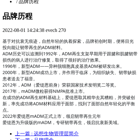
/
品牌历程
品牌历程
2022-08-01 14:24:38
evech
270
基于对抗衰无痕迹，自然年轻的执着探索，品牌初创时期，便将目光
投向能让韧带再生的ADM材料。
ADM历史可以追溯到1992年，ADM再生支架早期用于跟腱和肌腱韧带
损伤的病人进行治疗修复，取得了很好的治疗效果。
1996年，新型ADM——异种脱细胞真皮基质ADM被研发出来。
2000年，新型ADM成功上市，并作用于临床，为组织缺失、韧带缺损
患者送去了福音。
2012年，ADM（爱缇恩前身）荣获国家技术发明奖二等奖。
2017年，mADM微粒获得NMPA批准上市。
在成功的ADM再生材料基础上，爱缇恩取其精华去其糟粕，并突破创
新，率先成功将ADM材料应用于面部，找到了面部自然年轻化的平衡
点。
2022年爱缇恩mADM正式上市，领启韧带再生元年
爱缇恩为升级版的mADM，专研韧带再生，领启抗衰新美域。
上一篇
: 远想生物管理层简介