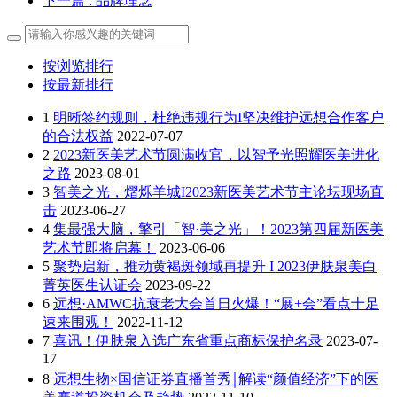
下一篇
: 品牌理念
按浏览排行
按最新排行
1
明晰签约规则，杜绝违规行为I坚决维护远想合作客户
的合法权益
2022-07-07
2
2023新医美艺术节圆满收官，以智予光照耀医美进化
之路
2023-08-01
3
智美之光，熠烁羊城I2023新医美艺术节主论坛现场直
击
2023-06-27
4
集最强大脑，擎引「智·美之光」！2023第四届新医美
艺术节即将启幕！
2023-06-06
5
聚势启新，推动黄褐斑领域再提升 I 2023伊肤泉美白
菁英医生认证会
2023-09-22
6
远想·AMWC抗衰老大会首日火爆！“展+会”看点十足
速来围观！
2022-11-12
7
喜讯！伊肤泉入选广东省重点商标保护名录
2023-07-
17
8
远想生物×国信证券直播首秀￨解读“颜值经济”下的医