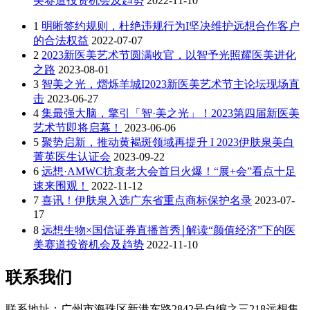
美赛道投资机会及趋势
2022-11-10
1
明晰签约规则，杜绝违规行为I坚决维护远想合作客户
的合法权益
2022-07-07
2
2023新医美艺术节圆满收官，以智予光照耀医美进化
之路
2023-08-01
3
智美之光，熠烁羊城I2023新医美艺术节主论坛现场直
击
2023-06-27
4
集最强大脑，擎引「智·美之光」！2023第四届新医美
艺术节即将启幕！
2023-06-06
5
聚势启新，推动黄褐斑领域再提升 I 2023伊肤泉美白
菁英医生认证会
2023-09-22
6
远想·AMWC抗衰老大会首日火爆！“展+会”看点十足
速来围观！
2022-11-12
7
喜讯！伊肤泉入选广东省重点商标保护名录
2023-07-
17
8
远想生物×国信证券直播首秀￨解读“颜值经济”下的医
美赛道投资机会及趋势
2022-11-10
联系我们
联系地址：广州市海珠区新港东路2842号自编之三218远想集