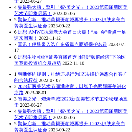
击
2023-06-27
4
集最强大脑，擎引「智·美之光」！2023第四届新医美
艺术节即将启幕！
2023-06-06
5
聚势启新，推动黄褐斑领域再提升 I 2023伊肤泉美白
菁英医生认证会
2023-09-22
6
远想·AMWC抗衰老大会首日火爆！“展+会”看点十足
速来围观！
2022-11-12
7
喜讯！伊肤泉入选广东省重点商标保护名录
2023-07-
17
8
远想生物×国信证券直播首秀￨解读“颜值经济”下的医
美赛道投资机会及趋势
2022-11-10
1
明晰签约规则，杜绝违规行为I坚决维护远想合作客户
的合法权益
2022-07-07
2
2023新医美艺术节圆满收官，以智予光照耀医美进化
之路
2023-08-01
3
智美之光，熠烁羊城I2023新医美艺术节主论坛现场直
击
2023-06-27
4
集最强大脑，擎引「智·美之光」！2023第四届新医美
艺术节即将启幕！
2023-06-06
5
聚势启新，推动黄褐斑领域再提升 I 2023伊肤泉美白
菁英医生认证会
2023-09-22