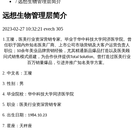
/
远想生物管理层简介
远想生物管理层简介
2023-02-27 10:32:21
evech
305
1.王璨，
医美行业资深营销专家
。毕业于
华中科技大学同济医学院
。曾
任职于国内外知名医美厂商、上市公司市场营销及大客户运营负责人
职位；
余年美业品牌营销经验，尤其精通新品爆品打造以及医美顾
10
问式销售模式搭建，为合作伙伴提供
。曾打造过医美行业
Total Solution
百万销量爆品，引进并推广知名美学方案。
2.
中文名：王璨
3.
性别：男
4.
毕业院校：
华中科技大学同济医学院
5.
职业：
医美行业资深营销专家
6.
出生日期：
1984.10.23
7.
星座：
天秤座