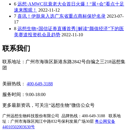
6
远想·AMWC抗衰老大会首日火爆！“展+会”看点十足
速来围观！
2022-11-12
7
喜讯！伊肤泉入选广东省重点商标保护名录
2023-07-
17
8
远想生物×国信证券直播首秀￨解读“颜值经济”下的医
美赛道投资机会及趋势
2022-11-10
联系我们
联系地址：广州市海珠区新港东路2842号自编之三218远想集
团
美丽热线：
400-649-3188
服务时间：9:00-18:00
更多最新资讯，可关注“远想生物”微信公众号
广州远想生物科技股份有限公司 品牌热线：400-649-3188
联系地
址：广州市海珠区阅江中路832号保利发展广场30层
粤公网安备
44010502003630号