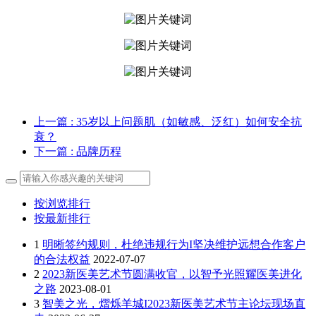
上一篇
: 35岁以上问题肌（如敏感、泛红）如何安全抗
衰？
下一篇
: 品牌历程
按浏览排行
按最新排行
1
明晰签约规则，杜绝违规行为I坚决维护远想合作客户
的合法权益
2022-07-07
2
2023新医美艺术节圆满收官，以智予光照耀医美进化
之路
2023-08-01
3
智美之光，熠烁羊城I2023新医美艺术节主论坛现场直